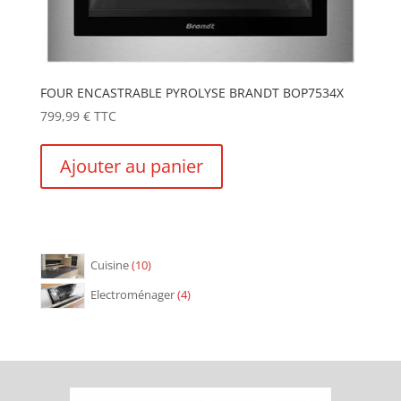
FOUR ENCASTRABLE PYROLYSE BRANDT BOP7534X
799,99
€
TTC
Ajouter au panier
10
Cuisine
10
produits
4
Electroménager
4
produits